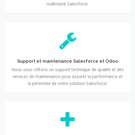
maîtrisent Salesforce.
Support
et
maintenance
Salesforce
et
Odoo
Support et maintenance Salesforce et Odoo
Nous vous offrons un support technique de qualité et des
services de maintenance pour assurer la performance et
la pérennité de votre solution Salesforce.
Analyse
et
optimisation
Salesforce
et